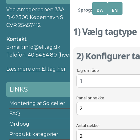
Ved Amagerbanen 33A
Sprog:
DA
EN
DK-2300 København S
CVR 25457412
1) Vælg tagtype
Kontakt
E-mail: info@elitag.dk
2) Konfigurer 
Telefon:
40 54 54 80
(hverdag 9-16)
Læs mere om Elitag her
Tag-område
LINKS
Panel pr række
Montering af Solceller
FAQ
Ordbog
Antal rækker
Produkt kategorier