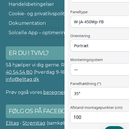
Handelsbetingelser
Paneltype
Cookie- og privatlivspolitik
W-JA-450Wp-FB
Dokumentation
Solcelle App – optimering af dit solcelleanlæg
Orientering
Portræt
ER DU I TVIVL?
Monteringssystem
Så hjælper vi dig gerne. Ring på telefon:
—
40 54 54 80
(hverdag 9-16), eller e-mail:
info@elitag.dk
Panelhældning (°)
Prøv også vores
beregner af solcelleanlæg
.
35°
Afstand montagepunkter (cm)
FØLG OS PÅ FACEBOOK
Elitag
•
Strømitag
(samkøb gruppe)