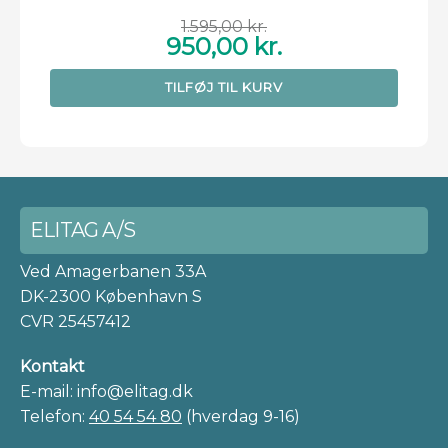
1.595,00
kr.
950,00
kr.
Den
Den
oprindelige
aktuelle
pris
pris
TILFØJ TIL KURV
var:
er:
1.595,00 kr..
950,00 kr..
ELITAG A/S
Ved Amagerbanen 33A
DK-2300 København S
CVR 25457412
Kontakt
E-mail: info@elitag.dk
Telefon:
40 54 54 80
(hverdag 9-16)