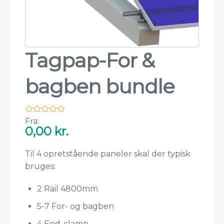
Tagpap-For &
bagben bundle
Fra:
0,00
kr.
Til 4 opretstående paneler skal der typisk
bruges:
2 Rail 4800mm
5-7 For- og bagben
4 End-clamp