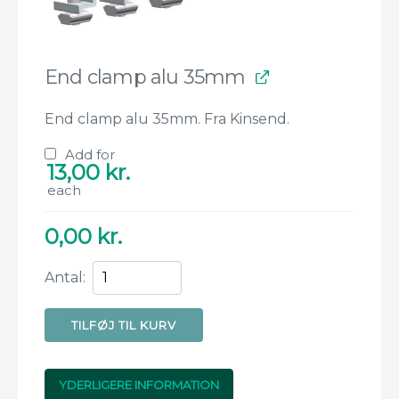
End clamp alu 35mm
End clamp alu 35mm. Fra Kinsend.
Add for
13,00
kr.
each
0,00
kr.
Tagpap-
Antal:
For
&
TILFØJ TIL KURV
bagben
bundle
antal
YDERLIGERE INFORMATION