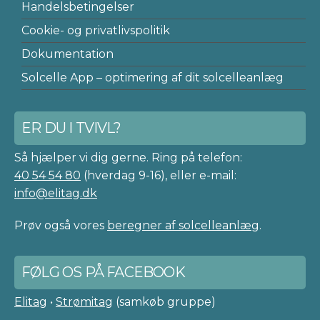
Handelsbetingelser
Cookie- og privatlivspolitik
Dokumentation
Solcelle App – optimering af dit solcelleanlæg
ER DU I TVIVL?
Så hjælper vi dig gerne. Ring på telefon:
40 54 54 80
(hverdag 9-16), eller e-mail:
info@elitag.dk
Prøv også vores
beregner af solcelleanlæg
.
FØLG OS PÅ FACEBOOK
Elitag
•
Strømitag
(samkøb gruppe)