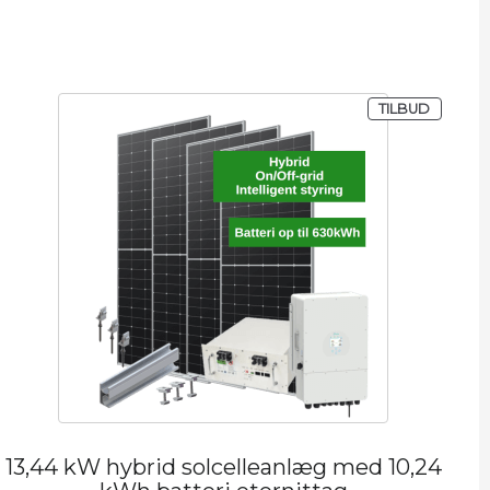
 PÅ TILBUD
VARE PÅ
TILBUD
13,44 kW hybrid solcelleanlæg med 10,24