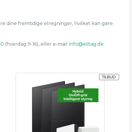
re dine fremtidige elregninger, hvilket kan gøre
80
(hverdag 9-16), eller e-mail:
info@elitag.dk
 PÅ TILBUD
VARE PÅ
TILBUD