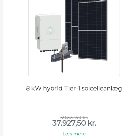
8 kW hybrid Tier-1 solcelleanlæg
50.322,50
kr.
37.927,50
kr.
Den
Den
oprindelige
aktuelle
pris
pris
Læs mere
var:
er: