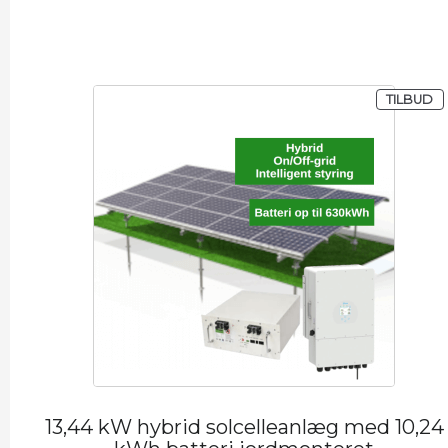
50.322,50 kr..
37.927,50 kr..
VA
TILBUD
13,44 kW hybrid solcelleanlæg med 10,24