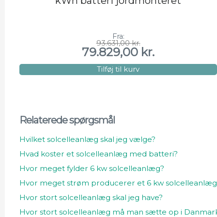
kWh batteri jordmonteret
Fra:
93.631,00
kr.
Den
Den
79.829,00
kr.
oprindelige
aktuelle
pris
pris
var:
er:
Tilføj til kurv
93.631,00 kr..
79.829,00 kr..
Relaterede spørgsmål
Hvilket solcelleanlæg skal jeg vælge?
Hvad koster et solcelleanlæg med batteri?
Hvor meget fylder 6 kw solcelleanlæg?
Hvor meget strøm producerer et 6 kw solcelleanlæg
Hvor stort solcelleanlæg skal jeg have?
Hvor stort solcelleanlæg må man sætte op i Danmar