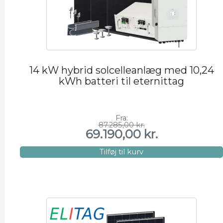
14 kW hybrid solcelleanlæg med 10,24
kWh batteri til eternittag
Fra:
87.285,00
kr.
Den
Den
69.190,00
kr.
oprindelige
aktuelle
pris
pris
var:
er:
Tilføj til kurv
87.285,00 kr..
69.190,00 kr..