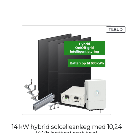
RE PÅ TILBUD
VARE
TILBUD
14 kW hybrid solcelleanlæg med 10,24