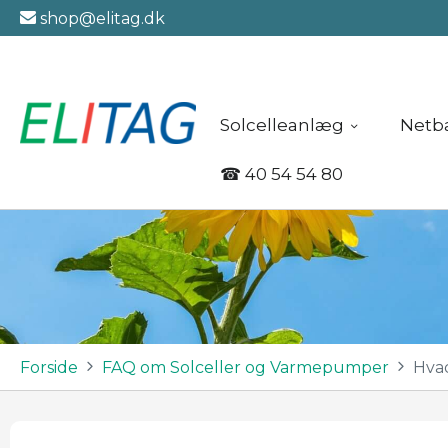
shop@elitag.dk
Solcelleanlæg
Netb
☎
40 54 54 80
Forside
FAQ om Solceller og Varmepumper
Hvad