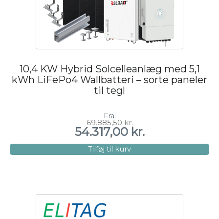
10,4 KW Hybrid Solcelleanlæg med 5,1
kWh LiFePo4 Wallbatteri – sorte paneler
til tegl
Fra:
69.885,50
kr.
Den
Den
54.317,00
kr.
oprindelige
aktuelle
pris
pris
var:
er:
Tilføj til kurv
69.885,50 kr..
54.317,00 kr..