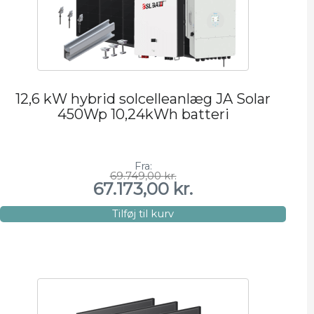
12,6 kW hybrid solcelleanlæg JA Solar
450Wp 10,24kWh batteri
Fra:
69.749,00
kr.
Den
Den
67.173,00
kr.
oprindelige
aktuelle
pris
pris
var:
er:
Tilføj til kurv
69.749,00 kr..
67.173,00 kr..