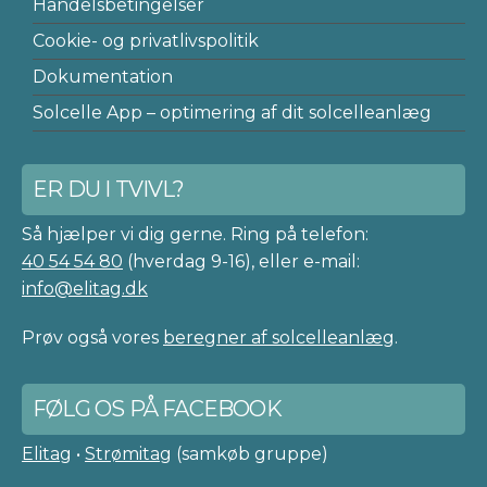
Handelsbetingelser
Cookie- og privatlivspolitik
Dokumentation
Solcelle App – optimering af dit solcelleanlæg
ER DU I TVIVL?
Så hjælper vi dig gerne. Ring på telefon:
40 54 54 80
(hverdag 9-16), eller e-mail:
info@elitag.dk
Prøv også vores
beregner af solcelleanlæg
.
FØLG OS PÅ FACEBOOK
Elitag
•
Strømitag
(samkøb gruppe)