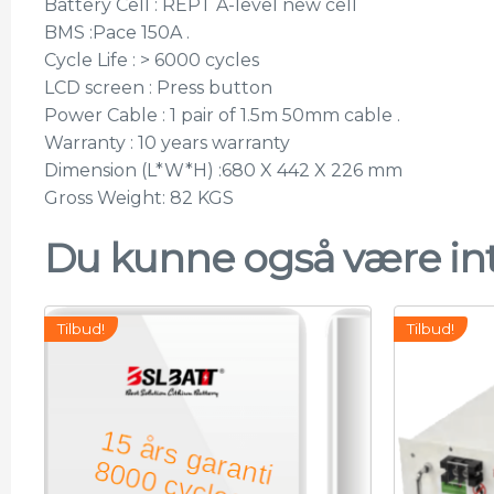
Battery Cell : REPT A-level new cell
BMS :Pace 150A .
Cycle Life : > 6000 cycles
LCD screen : Press button
Power Cable : 1 pair of 1.5m 50mm cable .
Warranty : 10 years warranty
Dimension (L*W*H) :680 X 442 X 226 mm
Gross Weight: 82 KGS
Du kunne også være int
Tilbud!
Tilbud!