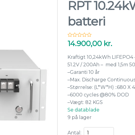
RPT 10.24k
batteri
14.900,00
kr.
Kraftigt 10,24kWh LIFEPO4 –
51.2V / 200Ah – med 1,5m 
–Garanti 10 år
–Max. Discharge Continuous
–Størrelse: (L*W*H) ::680 X
–6000 cycles @80% DOD
–Vægt: 82 KGS
Se datablade
9 på lager
RPT
Antal: