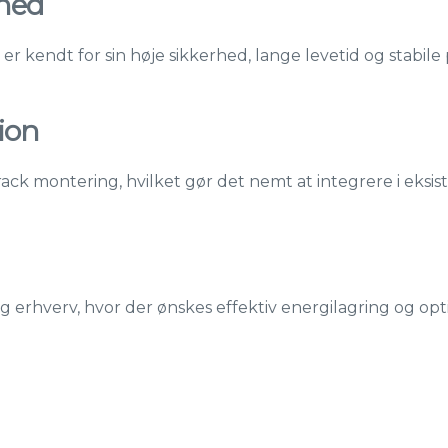
rhed
r kendt for sin høje sikkerhed, lange levetid og stabile p
tion
 rack montering, hvilket gør det nemt at integrere i ek
og erhverv, hvor der ønskes effektiv energilagring og op