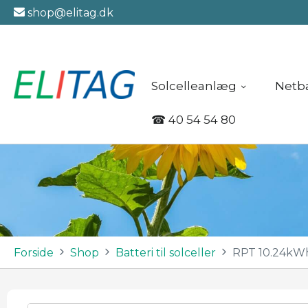
shop@elitag.dk
Solcelleanlæg
Netb
☎
40 54 54 80
Forside
Shop
Batteri til solceller
RPT 10.24kWh 