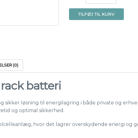
10.24kWh
LiFePO4
TILFØJ TIL KURV
rack
batteri
antal
LSER (0)
ack batteri
 sikker løsning til energilagring i både private og erhve
evetid og optimal sikkerhed.
 solcelleanlæg, hvor det lagrer overskydende energi og