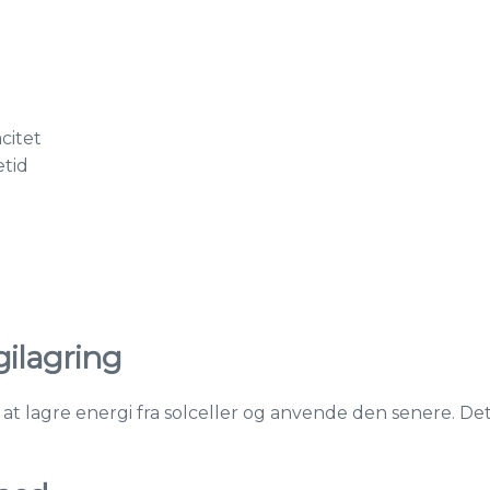
citet
etid
rgilagring
at lagre energi fra solceller og anvende den senere. D