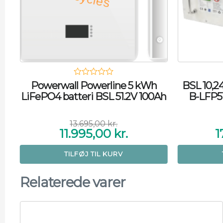
Powerwall Powerline 5 kWh
BSL 10,2
LiFePO4 batteri BSL 51.2V 100Ah
B-LFP51
13.695,00
kr.
11.995,00
kr.
1
Den
Den
oprindelige
aktuelle
pris
pris
TILFØJ TIL KURV
var:
er:
13.695,00 kr..
11.995,00 kr..
Relaterede varer