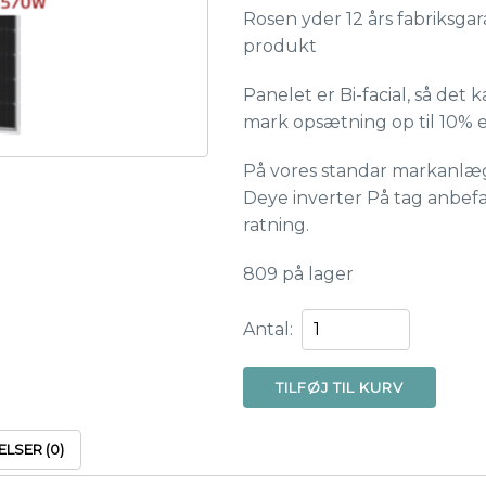
Rosen yder 12 års fabriksgar
produkt
Panelet er Bi-facial, så det 
mark opsætning op til 10% 
På vores standar markanlæ
Deye inverter På tag anbefa
ratning.
809 på lager
Rosen
Antal:
Solar
RS144
TILFØJ TIL KURV
560W
bifacial
LSER (0)
solcellepanel
antal