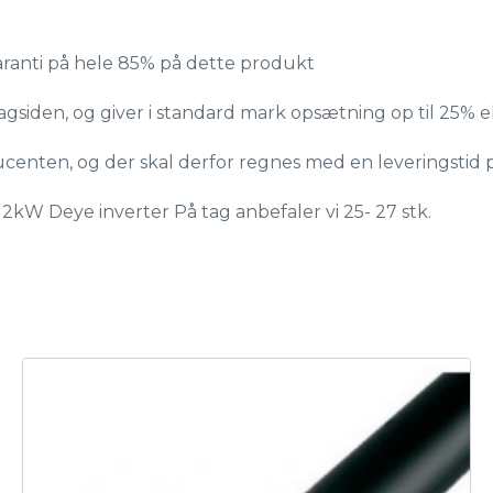
garanti på hele 85% på dette produkt
a bagsiden, og giver i standard mark opsætning op til 2
centen, og der skal derfor regnes med en leveringstid p
kW Deye inverter På tag anbefaler vi 25- 27 stk.