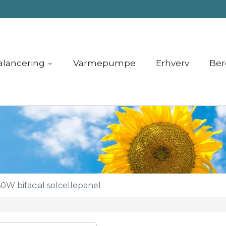
alancering
Varmepumpe
Erhverv
Ber
0W bifacial solcellepanel