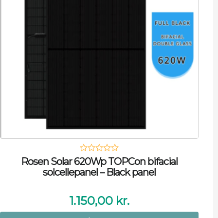
Rosen Solar 620Wp TOPCon bifacial
solcellepanel – Black panel
1.150,00
kr.