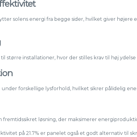
fektivitet
tter solens energi fra begge sider, hvilket giver højer
g
 større installationer, hvor der stilles krav til høj ydel
tion
 under forskellige lysforhold, hvilket sikrer pålidelig e
n fremtidssikret løsning, der maksimerer energiprodukti
tivitet på 21.7% er panelet også et godt alternativ til sk