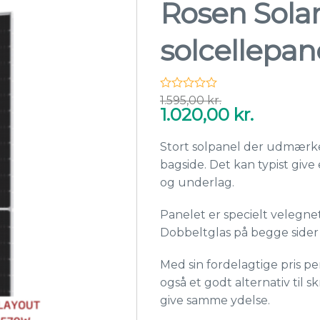
Rosen Solar
solcellepan
Den
Den
1.595,00
kr.
oprindelige
aktuelle
1.020,00
kr.
pris
pris
var:
er:
1.595,00 kr..
1.020,00 kr..
Stort solpanel der udmærker 
bagside. Det kan typist giv
og underlag.
Panelet er specielt velegne
Dobbeltglas på begge sider
Med sin fordelagtige pris pe
også et godt alternativ til s
give samme ydelse.